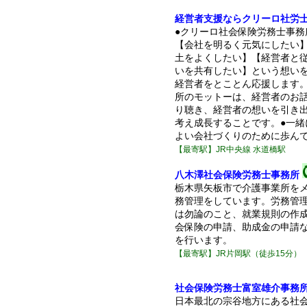
経営者支援ならクリーロ社労
●クリーロ社会保険労務士事務
【会社を明るく元気にしたい
土をよくしたい】【経営者と
いを共有したい】という想い
経営者をとことん応援します。
所のモットーは、経営者のお
り聴き、経営者の想いを引き
考え成長することです。●一緒
よい会社づくりのために歩ん
【最寄駅】JR中央線 水道橋駅
八木澤社会保険労務士事務所
栃木県矢板市で介護事業所を
務管理をしています。労務管
は勿論のこと、就業規則の作
会保険の申請、助成金の申請
を行います。
【最寄駅】JR片岡駅（徒歩15分）
社会保険労務士富室雄介事務
日本最北の宗谷地方にある社