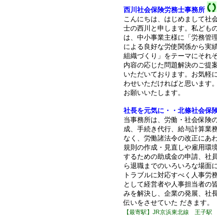
西川社会保険労務士事務所
こんにちは、はじめまして社
士の西川と申します。私ども
は、中小事業主様に「労務管
による良好な労使関係から実
組織づくり」をテーマにそれ
内容の応じた問題解決のご提
いただいております。お気軽
わせいただければと思います
お願いいたします。
社長を元気に・・北條社会保
当事務所は、労働・社会保険
成、手続き代行、給与計算業
なく、労働諸法令の改正にあ
規則の作成・見直しや雇用環
するための助成金の申請、社
ら退職までのいろいろな場面
トラブルに対応すべく人事労
として経営者や人事担当者の
みを解決し、企業の発展、社
伝いをさせていた だきます。
【最寄駅】JR京浜東北線 王子駅