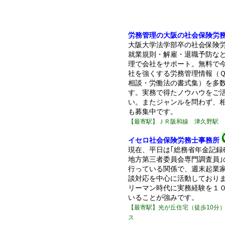
労務管理の大阪の社会保険労
大阪大学法学部卒の社会保険
就業規則・解雇・退職予防な
理で会社をサポート。無料で
社を強くする労務管理情報（
相談・労働法の書式集）を多
す。実務で得たノウハウをご
い。またジャンルを問わず、
も募集中です。
【最寄駅】ＪＲ阪和線 津久野駅
イセロ社会保険労務士事務所
現在、平日は｢総務省年金記録
地方第三者委員会専門調査員｣
行っている関係で、週末起業
談対応を中心に活動しており
リーマン時代に実務経験を１
いることが強みです。
【最寄駅】光が丘住宅（徒歩10分
ス