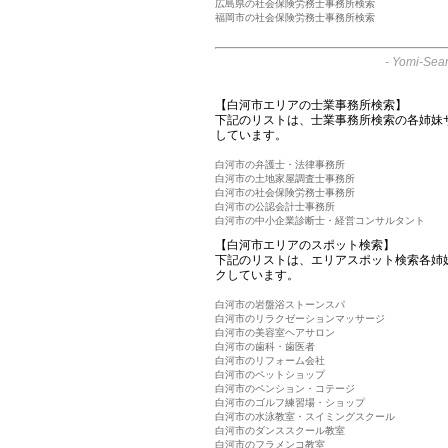
広島県の社会保険労務士事務所検索
福岡市の社会保険労務士事務所検索
-
Yomi-Sear
【白河市エリアの士業事務所検索】
下記のリストは、士業事務所検索の各姉妹
しています。
白河市の弁護士・法律事務所
白河市の土地家屋調査士事務所
白河市の社会保険労務士事務所
白河市の公認会計士事務所
白河市の中小企業診断士・経営コンサルタント
【白河市エリアのスポット検索】
下記のリストは、エリアスポット検索各姉
クしています。
白河市の岩盤浴ストーンスパ
白河市のリラクゼーションマッサージ
白河市の美容室ヘアサロン
白河市の歯科・歯医者
白河市のリフォーム会社
白河市のペットショップ
白河市のペンション・コテージ
白河市のゴルフ練習場・ショップ
白河市の水泳教室・スイミングスクール
白河市のダンススクール教室
白河市のフラメンコ教室