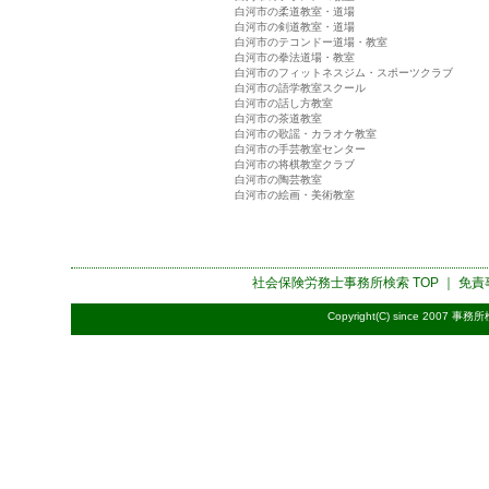
白河市の柔道教室・道場
白河市の剣道教室・道場
白河市のテコンドー道場・教室
白河市の拳法道場・教室
白河市のフィットネスジム・スポーツクラブ
白河市の語学教室スクール
白河市の話し方教室
白河市の茶道教室
白河市の歌謡・カラオケ教室
白河市の手芸教室センター
白河市の将棋教室クラブ
白河市の陶芸教室
白河市の絵画・美術教室
社会保険労務士事務所検索
TOP ｜
免責
Copyright(C) since 2007
事務所