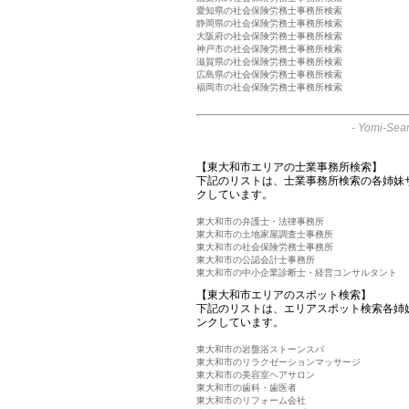
愛知県の社会保険労務士事務所検索
静岡県の社会保険労務士事務所検索
大阪府の社会保険労務士事務所検索
神戸市の社会保険労務士事務所検索
滋賀県の社会保険労務士事務所検索
広島県の社会保険労務士事務所検索
福岡市の社会保険労務士事務所検索
-
Yomi-Sear
【東大和市エリアの士業事務所検索】
下記のリストは、士業事務所検索の各姉妹
クしています。
東大和市の弁護士・法律事務所
東大和市の土地家屋調査士事務所
東大和市の社会保険労務士事務所
東大和市の公認会計士事務所
東大和市の中小企業診断士・経営コンサルタント
【東大和市エリアのスポット検索】
下記のリストは、エリアスポット検索各姉
ンクしています。
東大和市の岩盤浴ストーンスパ
東大和市のリラクゼーションマッサージ
東大和市の美容室ヘアサロン
東大和市の歯科・歯医者
東大和市のリフォーム会社