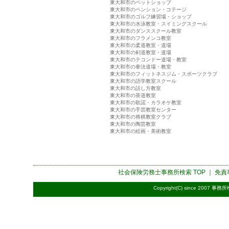
東大和市のペットショップ
東大和市のペンション・コテージ
東大和市のゴルフ練習場・ショップ
東大和市の水泳教室・スイミングスクール
東大和市のダンススクール教室
東大和市のフラメンコ教室
東大和市の柔道教室・道場
東大和市の剣道教室・道場
東大和市のテコンドー道場・教室
東大和市の拳法道場・教室
東大和市のフィットネスジム・スポーツクラブ
東大和市の語学教室スクール
東大和市の話し方教室
東大和市の茶道教室
東大和市の歌謡・カラオケ教室
東大和市の手芸教室センター
東大和市の将棋教室クラブ
東大和市の陶芸教室
東大和市の絵画・美術教室
社会保険労務士事務所検索
TOP ｜
免責
Copyright(C) since 2007
事務所