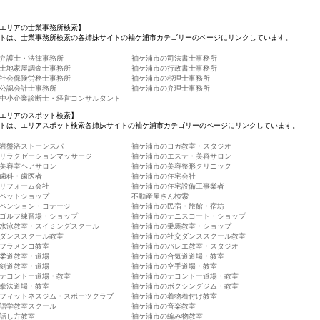
エリアの士業事務所検索】
トは、士業事務所検索の各姉妹サイトの袖ケ浦市カテゴリーのページにリンクしています。
弁護士・法律事務所
袖ケ浦市の司法書士事務所
土地家屋調査士事務所
袖ケ浦市の行政書士事務所
社会保険労務士事務所
袖ケ浦市の税理士事務所
公認会計士事務所
袖ケ浦市の弁理士事務所
中小企業診断士・経営コンサルタント
エリアのスポット検索】
トは、エリアスポット検索各姉妹サイトの袖ケ浦市カテゴリーのページにリンクしています。
岩盤浴ストーンスパ
袖ケ浦市のヨガ教室・スタジオ
リラクゼーションマッサージ
袖ケ浦市のエステ・美容サロン
美容室ヘアサロン
袖ケ浦市の美容整形クリニック
歯科・歯医者
袖ケ浦市の住宅会社
リフォーム会社
袖ケ浦市の住宅設備工事業者
ペットショップ
不動産屋さん検索
ペンション・コテージ
袖ケ浦市の民宿・旅館・宿坊
ゴルフ練習場・ショップ
袖ケ浦市のテニスコート・ショップ
水泳教室・スイミングスクール
袖ケ浦市の乗馬教室・ショップ
ダンススクール教室
袖ケ浦市の社交ダンススクール教室
フラメンコ教室
袖ケ浦市のバレエ教室・スタジオ
柔道教室・道場
袖ケ浦市の合気道道場・教室
剣道教室・道場
袖ケ浦市の空手道場・教室
テコンドー道場・教室
袖ケ浦市のテコンドー道場・教室
拳法道場・教室
袖ケ浦市のボクシングジム・教室
フィットネスジム・スポーツクラブ
袖ケ浦市の着物着付け教室
語学教室スクール
袖ケ浦市の音楽教室
話し方教室
袖ケ浦市の編み物教室