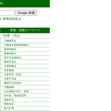
録）
.事務所検索.jp
業務・検索キーワード
代理・代行
労働基準法
労働者災害補償保険法
雇用保険法
健康保険法
厚生年金保険法
国民年金法
介護保険法
休業補償
出産育児一時金
出産手当金
傷病手当金請求
労働保険
社会保険の加入・脱退
給付金、助成金請求
遺族年金
障害年金
給与計算