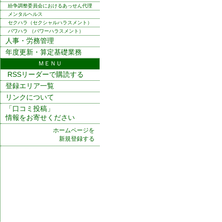
紛争調整委員会におけるあっせん代理
メンタルヘルス
セクハラ（セクシャルハラスメント）
パワハラ （パワーハラスメント）
人事・労務管理
年度更新・算定基礎業務
ＭＥＮＵ
RSSリーダーで購読する
登録エリア一覧
リンクについて
「口コミ投稿」
情報をお寄せください
ホームページを
新規登録する