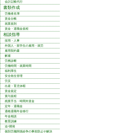
会計記帳代行
書類作成
労働者名簿
賃金台帳
就業規則
賃金・退職金規程
相談指導
採用・人事
外国人・留学生の雇用・就労
雇用契約書
解雇
労務診断
労働時間・就業時間
福利厚生
安全衛生管理
労災
出産・育児休暇
賃金規定
賞与規程
残業手当・時間外賃金
定年・退職金
適格退職年金移行
年金相談
教育訓練
迫ﾍ開発
個別労働関係紛争の事前防止や解決