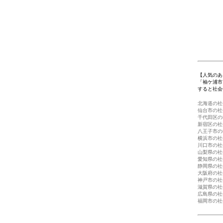
1
【人気のあ
「袖ケ浦市
すると社会
北海道の社
仙台市の社
千代田区の
新宿区の社
八王子市の
横浜市の社
川口市の社
山梨県の社
愛知県の社
静岡県の社
大阪府の社
神戸市の社
滋賀県の社
広島県の社
福岡市の社