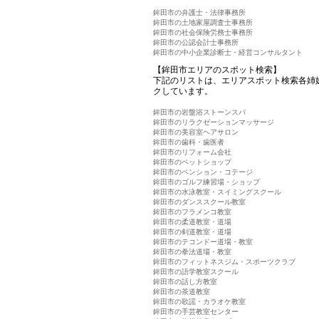
鉾田市の弁護士・法律事務所
鉾田市の土地家屋調査士事務所
鉾田市の社会保険労務士事務所
鉾田市の公認会計士事務所
鉾田市の中小企業診断士・経営コンサルタント
【鉾田市エリアのスポット検索】
下記のリストは、エリアスポット検索各姉
クしています。
鉾田市の岩盤浴ストーンスパ
鉾田市のリラクゼーションマッサージ
鉾田市の美容室ヘアサロン
鉾田市の歯科・歯医者
鉾田市のリフォーム会社
鉾田市のペットショップ
鉾田市のペンション・コテージ
鉾田市のゴルフ練習場・ショップ
鉾田市の水泳教室・スイミングスクール
鉾田市のダンススクール教室
鉾田市のフラメンコ教室
鉾田市の柔道教室・道場
鉾田市の剣道教室・道場
鉾田市のテコンドー道場・教室
鉾田市の拳法道場・教室
鉾田市のフィットネスジム・スポーツクラブ
鉾田市の語学教室スクール
鉾田市の話し方教室
鉾田市の茶道教室
鉾田市の歌謡・カラオケ教室
鉾田市の手芸教室センター