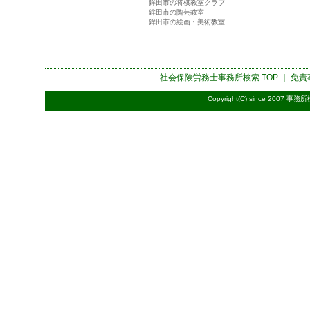
鉾田市の将棋教室クラブ
鉾田市の陶芸教室
鉾田市の絵画・美術教室
社会保険労務士事務所検索
TOP ｜
免責
Copyright(C) since 2007
事務所