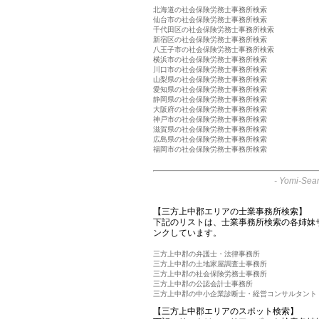
北海道の社会保険労務士事務所検索
仙台市の社会保険労務士事務所検索
千代田区の社会保険労務士事務所検索
新宿区の社会保険労務士事務所検索
八王子市の社会保険労務士事務所検索
横浜市の社会保険労務士事務所検索
川口市の社会保険労務士事務所検索
山梨県の社会保険労務士事務所検索
愛知県の社会保険労務士事務所検索
静岡県の社会保険労務士事務所検索
大阪府の社会保険労務士事務所検索
神戸市の社会保険労務士事務所検索
滋賀県の社会保険労務士事務所検索
広島県の社会保険労務士事務所検索
福岡市の社会保険労務士事務所検索
-
Yomi-Sear
【三方上中郡エリアの士業事務所検索】
下記のリストは、士業事務所検索の各姉妹
ンクしています。
三方上中郡の弁護士・法律事務所
三方上中郡の土地家屋調査士事務所
三方上中郡の社会保険労務士事務所
三方上中郡の公認会計士事務所
三方上中郡の中小企業診断士・経営コンサルタント
【三方上中郡エリアのスポット検索】