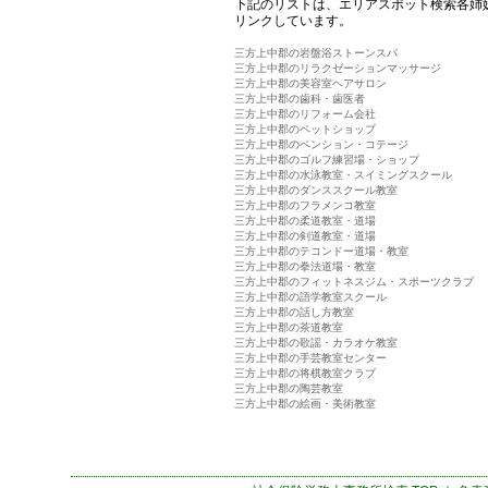
下記のリストは、エリアスポット検索各姉
リンクしています。
三方上中郡の岩盤浴ストーンスパ
三方上中郡のリラクゼーションマッサージ
三方上中郡の美容室ヘアサロン
三方上中郡の歯科・歯医者
三方上中郡のリフォーム会社
三方上中郡のペットショップ
三方上中郡のペンション・コテージ
三方上中郡のゴルフ練習場・ショップ
三方上中郡の水泳教室・スイミングスクール
三方上中郡のダンススクール教室
三方上中郡のフラメンコ教室
三方上中郡の柔道教室・道場
三方上中郡の剣道教室・道場
三方上中郡のテコンドー道場・教室
三方上中郡の拳法道場・教室
三方上中郡のフィットネスジム・スポーツクラブ
三方上中郡の語学教室スクール
三方上中郡の話し方教室
三方上中郡の茶道教室
三方上中郡の歌謡・カラオケ教室
三方上中郡の手芸教室センター
三方上中郡の将棋教室クラブ
三方上中郡の陶芸教室
三方上中郡の絵画・美術教室